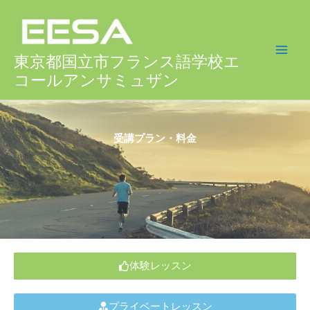
Aller
au
contenu
東京都国立市フランス語学校エ
コールアンサミュザン
受講プラン・料金
体験レッスン
プライベートレッスン