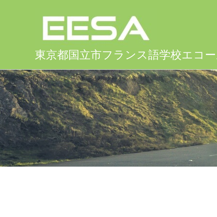
Aller
au
contenu
東京都国立市フランス語学校エコ